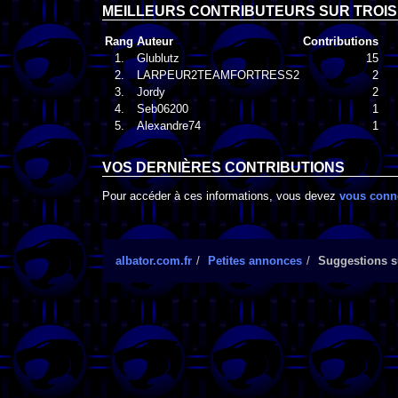
MEILLEURS CONTRIBUTEURS SUR TROIS
Rang
Auteur
Contributions
1.
Glublutz
15
2.
LARPEUR2TEAMFORTRESS2
2
3.
Jordy
2
4.
Seb06200
1
5.
Alexandre74
1
VOS DERNIÈRES CONTRIBUTIONS
Pour accéder à ces informations, vous devez
vous conn
albator.com.fr
Petites annonces
Suggestions su