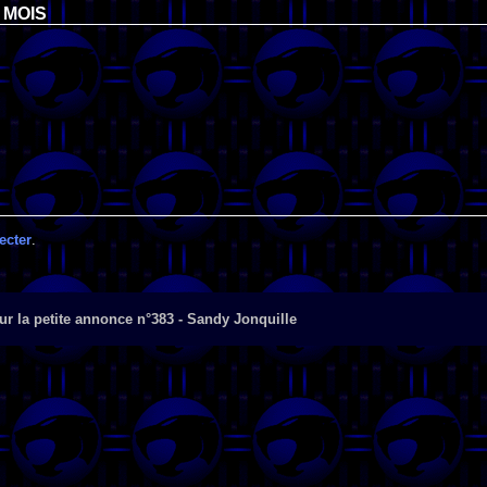
 MOIS
ecter
.
r la petite annonce n°383 - Sandy Jonquille