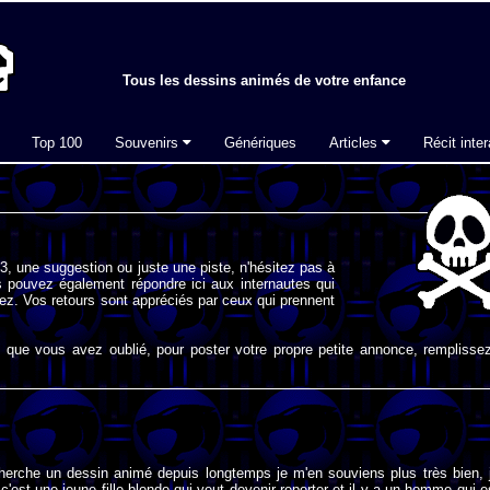
Tous les dessins animés de votre enfance
Top 100
Souvenirs
Génériques
Articles
Récit inter
, une suggestion ou juste une piste, n'hésitez pas à
 pouvez également répondre ici aux internautes qui
ez. Vos retours sont appréciés par ceux qui prennent
que vous avez oublié, pour poster votre propre petite annonce, remplissez
cherche un dessin animé depuis longtemps je m'en souviens plus très bien, 
c'est une jeune fille blonde qui veut devenir reporter et il y a un homme qui e