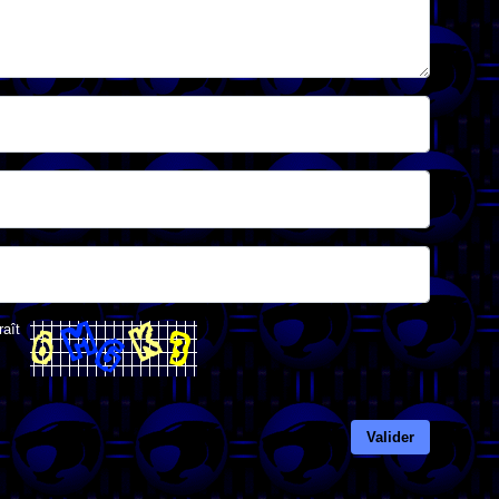
raît
Valider