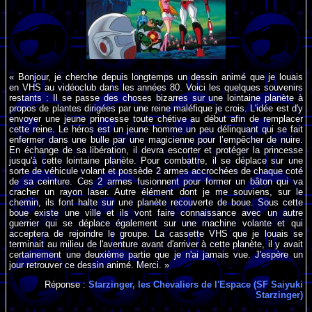
« Bonjour, je cherche depuis longtemps un dessin animé que je louais
en VHS au vidéoclub dans les années 80. Voici les quelques souvenirs
restants : Il se passe des choses bizarres sur une lointaine planète à
propos de plantes dirigées par une reine maléfique je crois. L'idée est d'y
envoyer une jeune princesse toute chétive au début afin de remplacer
cette reine. Le héros est un jeune homme un peu délinquant qui se fait
enfermer dans une bulle par une magicienne pour l’empêcher de nuire.
En échange de sa libération, il devra escorter et protéger la princesse
jusqu'à cette lointaine planète. Pour combattre, il se déplace sur une
sorte de véhicule volant et possède 2 armes accrochées de chaque coté
de sa ceinture. Ces 2 armes fusionnent pour former un bâton qui va
cracher un rayon laser. Autre élément dont je me souviens, sur le
chemin, ils font halte sur une planète recouverte de boue. Sous cette
boue existe une ville et ils vont faire connaissance avec un autre
guerrier qui se déplace également sur une machine volante et qui
acceptera de rejoindre le groupe. La cassette VHS que je louais se
terminait au milieu de l'aventure avant d'arriver à cette planète, il y avait
certainement une deuxième partie que je n'ai jamais vue. J'espère un
jour retrouver ce dessin animé. Merci. »
Réponse :
Starzinger, les Chevaliers de l'Espace (SF Saiyuki
Starzinger)