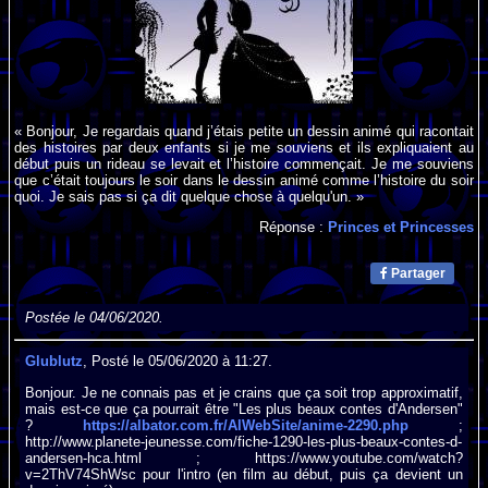
« Bonjour, Je regardais quand j’étais petite un dessin animé qui racontait
des histoires par deux enfants si je me souviens et ils expliquaient au
début puis un rideau se levait et l’histoire commençait. Je me souviens
que c’était toujours le soir dans le dessin animé comme l’histoire du soir
quoi. Je sais pas si ça dit quelque chose à quelqu'un. »
Réponse :
Princes et Princesses
Partager
Postée le 04/06/2020.
Glublutz
, Posté le 05/06/2020 à 11:27.
Bonjour. Je ne connais pas et je crains que ça soit trop approximatif,
mais est-ce que ça pourrait être "Les plus beaux contes d'Andersen"
?
https://albator.com.fr/AlWebSite/anime-2290.php
;
http://www.planete-jeunesse.com/fiche-1290-les-plus-beaux-contes-d-
andersen-hca.html ; https://www.youtube.com/watch?
v=2ThV74ShWsc pour l'intro (en film au début, puis ça devient un