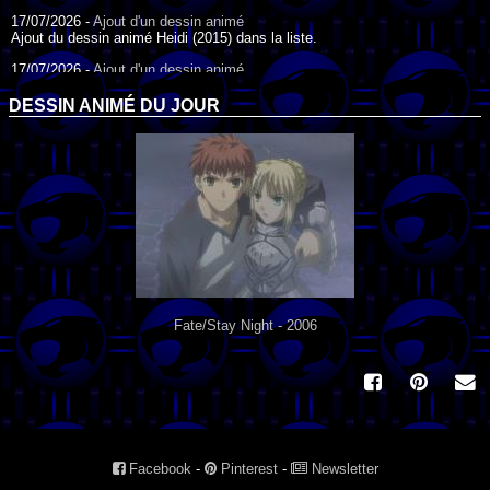
17/07/2026 -
Ajout d'un dessin animé
Ajout du dessin animé Heidi (2015) dans la liste.
17/07/2026 -
Ajout d'un dessin animé
Ajout du dessin animé Heidi (1995) dans la liste.
DESSIN ANIMÉ DU JOUR
09/07/2026 -
Ajout d'un dessin animé
Ajout du dessin animé Genki l'Aventurier de la Chance (2006) dans la
liste.
04/07/2026 -
Ajout d'un dessin animé
Ajout du dessin animé Vilain Petit Canard (2000) dans la liste.
04/07/2026 -
Ajout d'un dessin animé
Ajout du dessin animé Le Noël du vilain petit canard (2003) dans la liste.
Fate/Stay Night - 2006
Facebook
-
Pinterest
-
Newsletter