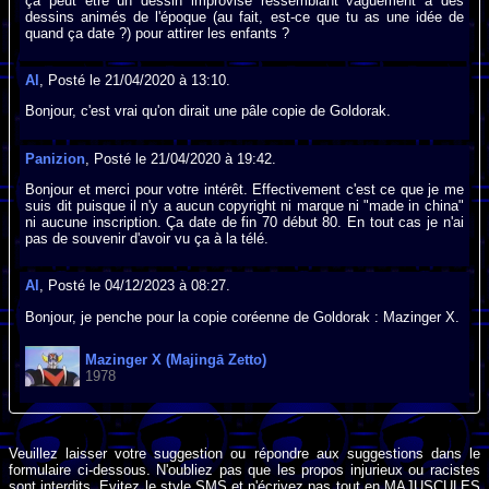
ça peut être un dessin improvisé ressemblant vaguement à des
dessins animés de l'époque (au fait, est-ce que tu as une idée de
quand ça date ?) pour attirer les enfants ?
Al
, Posté le 21/04/2020 à 13:10.
Bonjour, c'est vrai qu'on dirait une pâle copie de Goldorak.
Panizion
, Posté le 21/04/2020 à 19:42.
Bonjour et merci pour votre intérêt. Effectivement c'est ce que je me
suis dit puisque il n'y a aucun copyright ni marque ni "made in china"
ni aucune inscription. Ça date de fin 70 début 80. En tout cas je n'ai
pas de souvenir d'avoir vu ça à la télé.
Al
, Posté le 04/12/2023 à 08:27.
Bonjour, je penche pour la copie coréenne de Goldorak : Mazinger X.
Mazinger X (Majingā Zetto)
1978
Veuillez laisser votre suggestion ou répondre aux suggestions dans le
formulaire ci-dessous. N'oubliez pas que les propos injurieux ou racistes
sont interdits. Evitez le style SMS et n'écrivez pas tout en MAJUSCULES