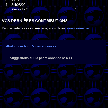
3.
Jordy
2
4.
Seb06200
1
5.
Alexandre74
1
VOS DERNIÈRES CONTRIBUTIONS
Pour accéder à ces informations, vous devez
vous connecter
.
albator.com.fr
Petites annonces
Suggestions sur la petite annonce n°3713