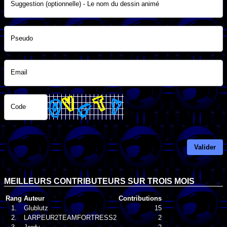
Suggestion (optionnelle) - Le nom du dessin animé
Pseudo
Email
Code
Valider
MEILLEURS CONTRIBUTEURS SUR TROIS MOIS
Rang
Auteur
Contributions
1.
Glublutz
15
2.
LARPEUR2TEAMFORTRESS2
2