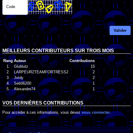
Code
Valider
MEILLEURS CONTRIBUTEURS SUR TROIS MOIS
Rang
Auteur
Contributions
1.
Glublutz
15
2.
LARPEUR2TEAMFORTRESS2
2
3.
Jordy
2
4.
Seb06200
1
5.
Alexandre74
1
VOS DERNIÈRES CONTRIBUTIONS
Pour accéder à ces informations, vous devez
vous connecter
.