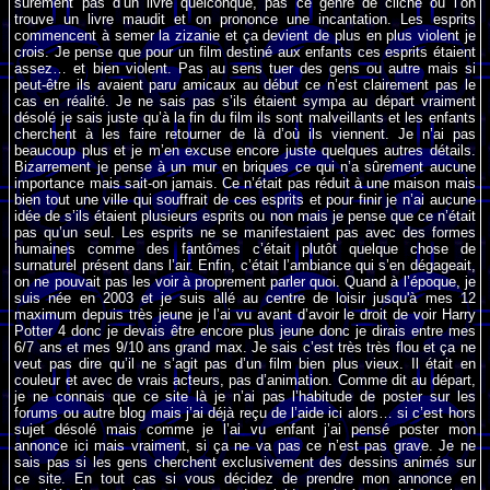
sûrement pas d’un livre quelconque, pas ce genre de cliché où l’on
trouve un livre maudit et on prononce une incantation. Les esprits
commencent à semer la zizanie et ça devient de plus en plus violent je
crois. Je pense que pour un film destiné aux enfants ces esprits étaient
assez… et bien violent. Pas au sens tuer des gens ou autre mais si
peut-être ils avaient paru amicaux au début ce n’est clairement pas le
cas en réalité. Je ne sais pas s’ils étaient sympa au départ vraiment
désolé je sais juste qu’à la fin du film ils sont malveillants et les enfants
cherchent à les faire retourner de là d’où ils viennent. Je n’ai pas
beaucoup plus et je m’en excuse encore juste quelques autres détails.
Bizarrement je pense à un mur en briques ce qui n’a sûrement aucune
importance mais sait-on jamais. Ce n’était pas réduit à une maison mais
bien tout une ville qui souffrait de ces esprits et pour finir je n’ai aucune
idée de s’ils étaient plusieurs esprits ou non mais je pense que ce n’était
pas qu’un seul. Les esprits ne se manifestaient pas avec des formes
humaines comme des fantômes c’était plutôt quelque chose de
surnaturel présent dans l’air. Enfin, c’était l’ambiance qui s’en dégageait,
on ne pouvait pas les voir à proprement parler quoi. Quand à l’époque, je
suis née en 2003 et je suis allé au centre de loisir jusqu'à mes 12
maximum depuis très jeune je l’ai vu avant d’avoir le droit de voir Harry
Potter 4 donc je devais être encore plus jeune donc je dirais entre mes
6/7 ans et mes 9/10 ans grand max. Je sais c’est très très flou et ça ne
veut pas dire qu’il ne s’agit pas d’un film bien plus vieux. Il était en
couleur et avec de vrais acteurs, pas d’animation. Comme dit au départ,
je ne connais que ce site là je n’ai pas l’habitude de poster sur les
forums ou autre blog mais j’ai déjà reçu de l’aide ici alors… si c’est hors
sujet désolé mais comme je l’ai vu enfant j’ai pensé poster mon
annonce ici mais vraiment, si ça ne va pas ce n’est pas grave. Je ne
sais pas si les gens cherchent exclusivement des dessins animés sur
ce site. En tout cas si vous décidez de prendre mon annonce en