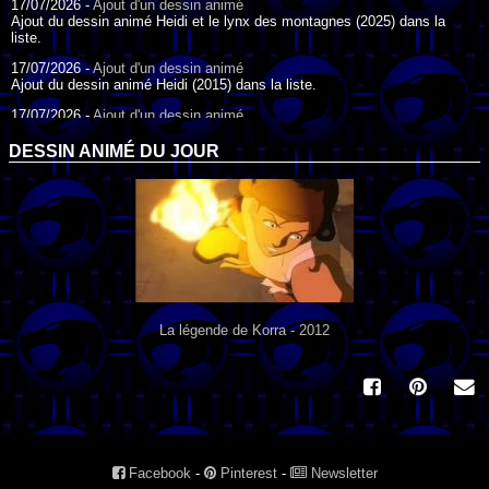
17/07/2026 -
Ajout d'un dessin animé
Ajout du dessin animé Heidi et le lynx des montagnes (2025) dans la
liste.
17/07/2026 -
Ajout d'un dessin animé
Ajout du dessin animé Heidi (2015) dans la liste.
17/07/2026 -
Ajout d'un dessin animé
Ajout du dessin animé Heidi (1995) dans la liste.
DESSIN ANIMÉ DU JOUR
09/07/2026 -
Ajout d'un dessin animé
Ajout du dessin animé Genki l'Aventurier de la Chance (2006) dans la
liste.
04/07/2026 -
Ajout d'un dessin animé
Ajout du dessin animé Vilain Petit Canard (2000) dans la liste.
04/07/2026 -
Ajout d'un dessin animé
Ajout du dessin animé Le Noël du vilain petit canard (2003) dans la liste.
La légende de Korra - 2012
Facebook
-
Pinterest
-
Newsletter