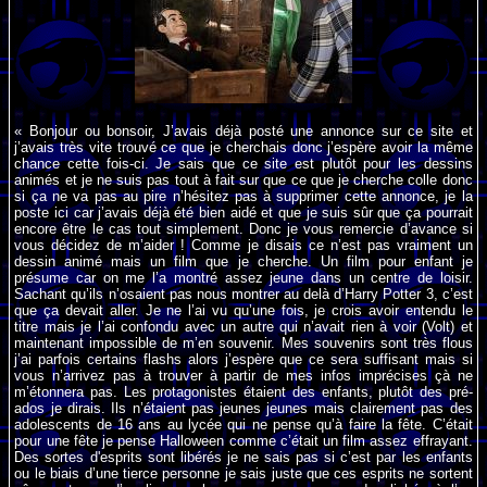
« Bonjour ou bonsoir, J’avais déjà posté une annonce sur ce site et
j’avais très vite trouvé ce que je cherchais donc j’espère avoir la même
chance cette fois-ci. Je sais que ce site est plutôt pour les dessins
animés et je ne suis pas tout à fait sur que ce que je cherche colle donc
si ça ne va pas au pire n’hésitez pas à supprimer cette annonce, je la
poste ici car j’avais déjà été bien aidé et que je suis sûr que ça pourrait
encore être le cas tout simplement. Donc je vous remercie d’avance si
vous décidez de m’aider ! Comme je disais ce n’est pas vraiment un
dessin animé mais un film que je cherche. Un film pour enfant je
présume car on me l’a montré assez jeune dans un centre de loisir.
Sachant qu’ils n’osaient pas nous montrer au delà d’Harry Potter 3, c’est
que ça devait aller. Je ne l’ai vu qu’une fois, je crois avoir entendu le
titre mais je l’ai confondu avec un autre qui n’avait rien à voir (Volt) et
maintenant impossible de m’en souvenir. Mes souvenirs sont très flous
j’ai parfois certains flashs alors j’espère que ce sera suffisant mais si
vous n’arrivez pas à trouver à partir de mes infos imprécises çà ne
m’étonnera pas. Les protagonistes étaient des enfants, plutôt des pré-
ados je dirais. Ils n’étaient pas jeunes jeunes mais clairement pas des
adolescents de 16 ans au lycée qui ne pense qu’à faire la fête. C’était
pour une fête je pense Halloween comme c’était un film assez effrayant.
Des sortes d'esprits sont libérés je ne sais pas si c’est par les enfants
ou le biais d’une tierce personne je sais juste que ces esprits ne sortent