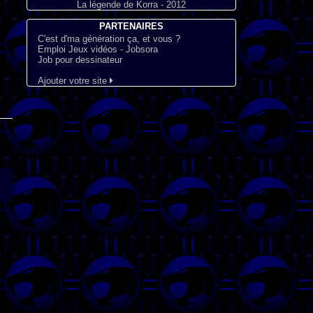
La légende de Korra - 2012
PARTENAIRES
C'est d'ma génération ça, et vous ?
Emploi Jeux vidéos - Jobsora
Job pour dessinateur
Ajouter votre site