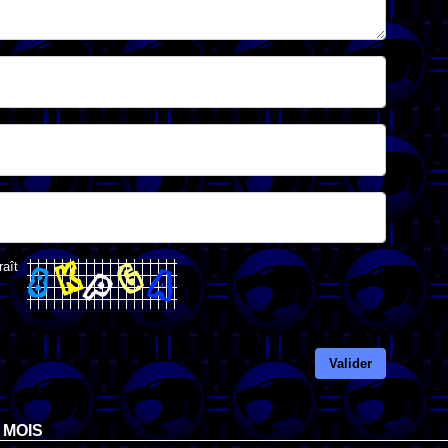
raît
Valider
 MOIS