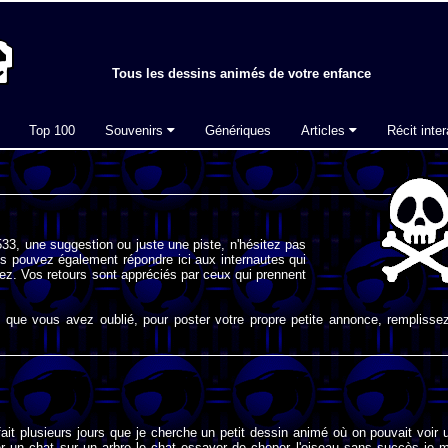
Tous les dessins animés de votre enfance
Top 100
Souvenirs
Génériques
Articles
Récit inter
33, une suggestion ou juste une piste, n'hésitez pas
s pouvez également répondre ici aux internautes qui
ez. Vos retours sont appréciés par ceux qui prennent
que vous avez oublié, pour poster votre propre petite annonce, remplissez
fait plusieurs jours que je cherche un petit dessin animé où on pouvait voir 
r un chat sur un arbre le chat essayer de choper l'oiseau sans succès je 