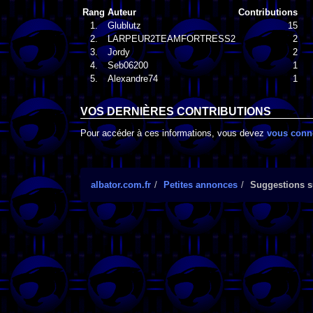
Rang
Auteur
Contributions
1.
Glublutz
15
2.
LARPEUR2TEAMFORTRESS2
2
3.
Jordy
2
4.
Seb06200
1
5.
Alexandre74
1
VOS DERNIÈRES CONTRIBUTIONS
Pour accéder à ces informations, vous devez
vous conn
albator.com.fr
Petites annonces
Suggestions su