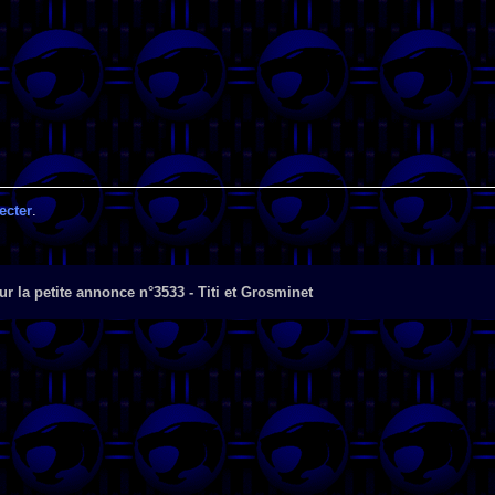
ecter
.
r la petite annonce n°3533 - Titi et Grosminet