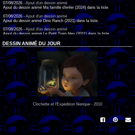
07/08/2026 -
Ajout d'un dessin animé
Ajout du dessin animé Ma famille d'enfer (2024) dans la liste.
07/08/2026 -
Ajout d'un dessin animé
Ajout du dessin animé Dino Ranch (2021) dans la liste.
07/08/2026 -
Ajout d'un dessin animé
Ajout du dessin animé Le Petit Train bleu (2011) dans la liste.
07/08/2026 -
Ajout d'un dessin animé
DESSIN ANIMÉ DU JOUR
Ajout du dessin animé Agent Spécial Oso (2009) dans la liste.
17/07/2026 -
Ajout d'un dessin animé
Ajout du dessin animé Peter Pan (1988) dans la liste.
17/07/2026 -
Ajout d'un dessin animé
Ajout du dessin animé Le Bossu de Notre-Dame (1996) dans la liste.
Clochette et l'Expédition féerique - 2010