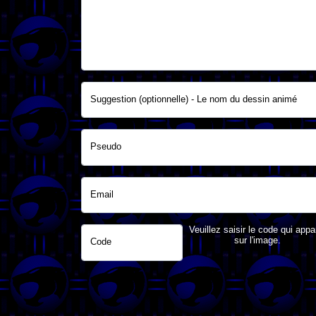
Suggestion (optionnelle) - Le nom du dessin animé
Pseudo
Email
Veuillez saisir le code qui appa
sur l'image.
Code