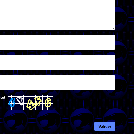
raît
Valider