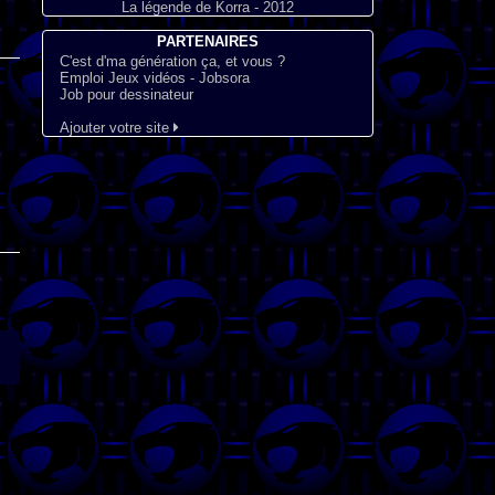
La légende de Korra - 2012
PARTENAIRES
C'est d'ma génération ça, et vous ?
Emploi Jeux vidéos - Jobsora
Job pour dessinateur
Ajouter votre site