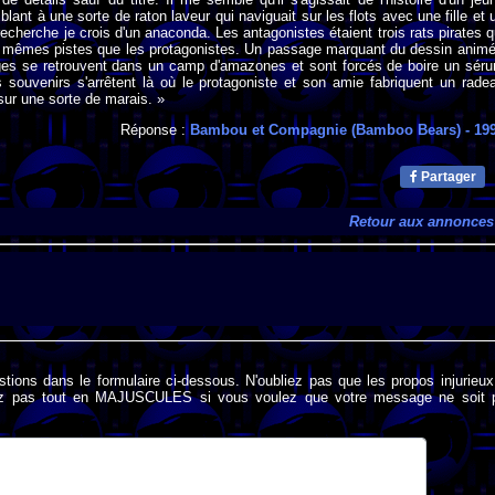
lant à une sorte de raton laveur qui naviguait sur les flots avec une fille et 
recherche je crois d'un anaconda. Les antagonistes étaient trois rats pirates q
es mêmes pistes que les protagonistes. Un passage marquant du dessin animé
es se retrouvent dans un camp d'amazones et sont forcés de boire un sér
 souvenirs s'arrêtent là où le protagoniste et son amie fabriquent un rade
sur une sorte de marais. »
Réponse :
Bambou et Compagnie (Bamboo Bears)
- 19
Partager
Retour aux annonces
stions dans le formulaire ci-dessous. N'oubliez pas que les propos injurieu
rivez pas tout en MAJUSCULES si vous voulez que votre message ne soit 