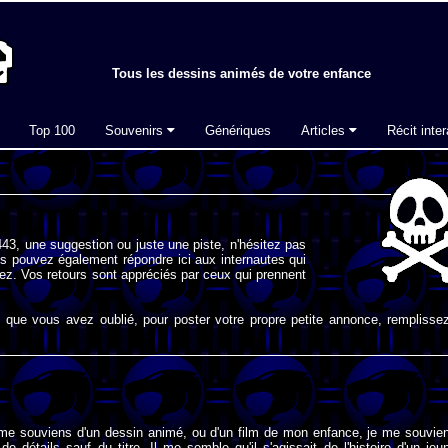
Tous les dessins animés de votre enfance
Top 100
Souvenirs
Génériques
Articles
Récit inter
43, une suggestion ou juste une piste, n'hésitez pas
s pouvez également répondre ici aux internautes qui
ez. Vos retours sont appréciés par ceux qui prennent
que vous avez oublié, pour poster votre propre petite annonce, remplissez
 me souviens d'un dessin animé, ou d'un film de mon enfance, je me souvie
e détails sauf du titre. Il me semble qu'il s'agissait de l'histoire d'un jeu