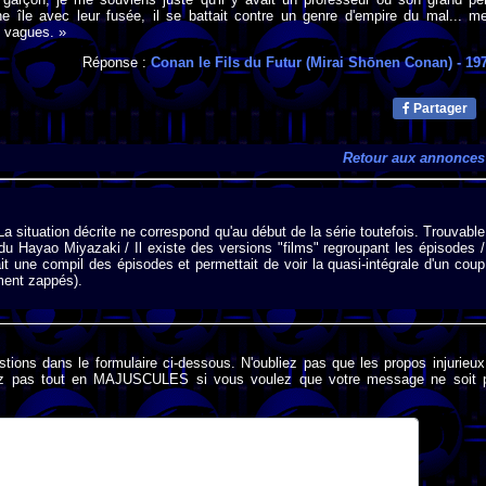
e île avec leur fusée, il se battait contre un genre d'empire du mal... m
t vagues. »
Réponse :
Conan le Fils du Futur (Mirai Shōnen Conan)
- 19
Partager
Retour aux annonces
 La situation décrite ne correspond qu'au début de la série toutefois. Trouvable
u Hayao Miyazaki / Il existe des versions "films" regroupant les épisodes /
t une compil des épisodes et permettait de voir la quasi-intégrale d'un coup
ment zappés).
stions dans le formulaire ci-dessous. N'oubliez pas que les propos injurieu
rivez pas tout en MAJUSCULES si vous voulez que votre message ne soit 