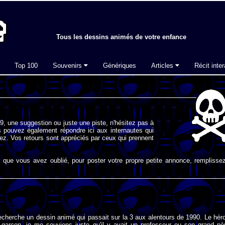
Tous les dessins animés de votre enfance
Top 100
Souvenirs
Génériques
Articles
Récit inter
, une suggestion ou juste une piste, n'hésitez pas à
 pouvez également répondre ici aux internautes qui
ez. Vos retours sont appréciés par ceux qui prennent
que vous avez oublié, pour poster votre propre petite annonce, remplissez
recherche un dessin animé qui passait sur la 3 aux alentours de 1990. Le hér
e garçon, je me souviens juste qu'il y avait un professeur ou son grand pè