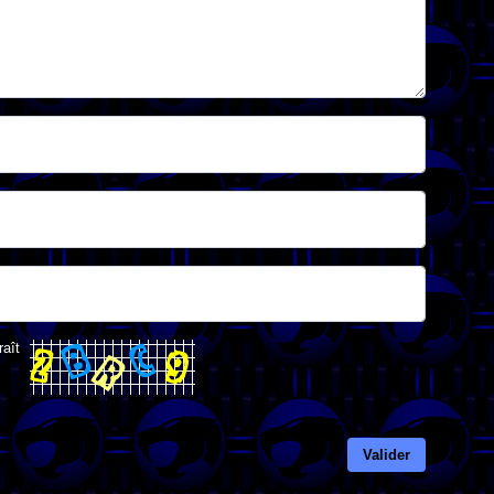
raît
Valider