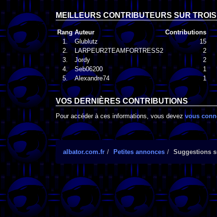
MEILLEURS CONTRIBUTEURS SUR TROIS
Rang
Auteur
Contributions
1.
Glublutz
15
2.
LARPEUR2TEAMFORTRESS2
2
3.
Jordy
2
4.
Seb06200
1
5.
Alexandre74
1
VOS DERNIÈRES CONTRIBUTIONS
Pour accéder à ces informations, vous devez
vous conn
albator.com.fr
Petites annonces
Suggestions su