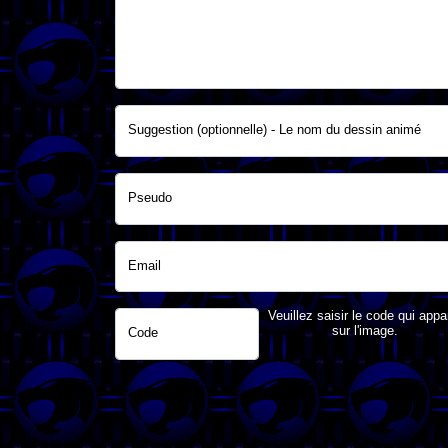
Suggestion (optionnelle) - Le nom du dessin animé
Pseudo
Email
Veuillez saisir le code qui appa
sur l'image.
Code