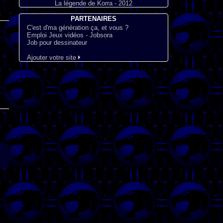
La légende de Korra - 2012
PARTENAIRES
C'est d'ma génération ça, et vous ?
Emploi Jeux vidéos - Jobsora
Job pour dessinateur
Ajouter votre site