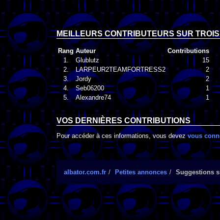
MEILLEURS CONTRIBUTEURS SUR TROIS
Rang
Auteur
Contributions
1.
Glublutz
15
2.
LARPEUR2TEAMFORTRESS2
2
3.
Jordy
2
4.
Seb06200
1
5.
Alexandre74
1
VOS DERNIÈRES CONTRIBUTIONS
Pour accéder à ces informations, vous devez
vous conn
albator.com.fr
Petites annonces
Suggestions su