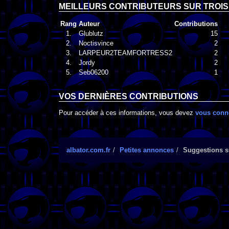
MEILLEURS CONTRIBUTEURS SUR TROIS
Rang
Auteur
Contributions
1.
Glublutz
15
2.
Noctisvince
2
3.
LARPEUR2TEAMFORTRESS2
2
4.
Jordy
2
5.
Seb06200
1
VOS DERNIÈRES CONTRIBUTIONS
Pour accéder à ces informations, vous devez
vous conn
albator.com.fr
Petites annonces
Suggestions su