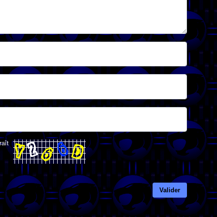
raît
Valider