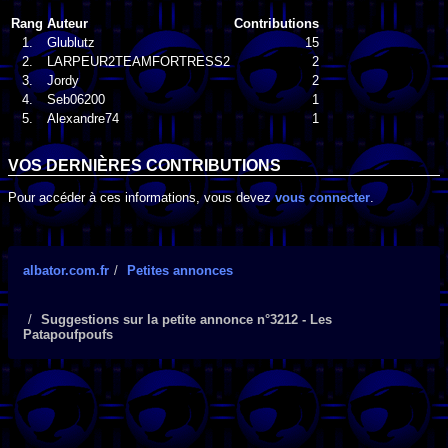
Rang
Auteur
Contributions
1.
Glublutz
15
2.
LARPEUR2TEAMFORTRESS2
2
3.
Jordy
2
4.
Seb06200
1
5.
Alexandre74
1
VOS DERNIÈRES CONTRIBUTIONS
Pour accéder à ces informations, vous devez
vous connecter
.
albator.com.fr
Petites annonces
Suggestions sur la petite annonce n°3212 - Les
Patapoufpoufs