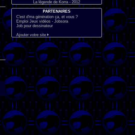
La légende de Korra - 2012
PARTENAIRES
C'est d'ma génération ça, et vous ?
Emploi Jeux vidéos - Jobsora
Job pour dessinateur
Ajouter votre site