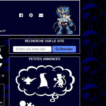
actif
RECHERCHE SUR LE SITE
Chercher
PETITES ANNONCES
 le
me
 a