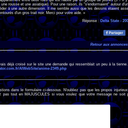
 une rousse et une asiatique). Pour une raison, ils "s'endormaient" autour d'u
éder à une autre dimension. Il me semble aussi que les dessins étaient ass
 entourés d'un gros trait noir. Merci pour votre aide. »
Réponse :
Delta State
- 20
Partager
Retour aux annonces
vais déjà croisé sur le site une demande qui ressemblait un peu à la tienne.
bator.com.fr/AlWebSite/anime-2349.php
stions dans le formulaire ci-dessous. N'oubliez pas que les propos injurieu
rivez pas tout en MAJUSCULES si vous voulez que votre message ne soit 