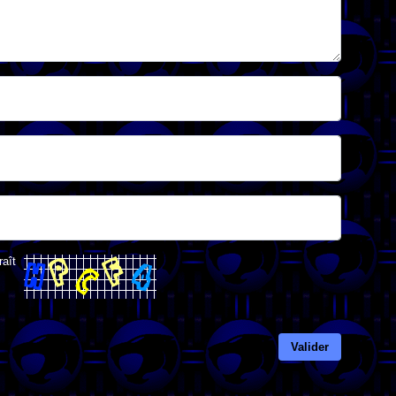
raît
Valider