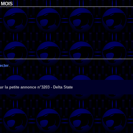
 MOIS
ecter
.
r la petite annonce n°3203 - Delta State