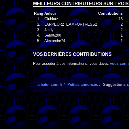
MEILLEURS CONTRIBUTEURS SUR TROIS
Rang
Auteur
Contributions
1.
Glublutz
15
2.
LARPEUR2TEAMFORTRESS2
2
3.
Jordy
2
4.
Seb06200
1
5.
Alexandre74
1
VOS DERNIÈRES CONTRIBUTIONS
Pour accéder à ces informations, vous devez
vous conn
albator.com.fr
Petites annonces
Suggestions su