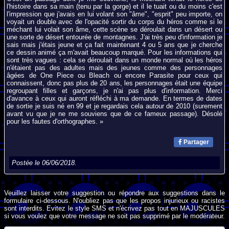
l'histoire dans sa main (tenu par la gorge) et il le tuait ou du moins c'est
l'impression que j'avais en lui volant son "âme", "esprit" peu importe, on
voyait un double avec de l'opacité sortir du corps du héros comme si le
méchant lui volait son âme, cette scène se déroulait dans un désert ou
une sorte de désert entourée de montagnes. J'ai très peu d'information je
sais mais j'étais jeune et ça fait maintenant 4 ou 5 ans que je cherche
ce dessin animé ça m'avait beaucoup marqué. Pour les informations qui
sont très vagues : cela se déroulait dans un monde normal où les héros
n'étaient pas des adultes mais des jeunes comme des personnages
âgées de One Piece ou Bleach ou encore Parasite pour ceux qui
connaissent, donc pas plus de 20 ans, les personnages était une équipe
regroupant filles et garçons, je n'ai pas plus d'information. Merci
d'avance à ceux qui auront réfléchi à ma demande. En termes de dates
de sortie je suis né en 99 et je regardais cela autour de 2010 (surement
avant vu que je ne me souviens que de ce fameux passage). Désolé
pour les fautes d'orthographes. »
Partager
Postée le 06/06/2018.
Veuillez laisser votre suggestion ou répondre aux suggestions dans le
formulaire ci-dessous. N'oubliez pas que les propos injurieux ou racistes
sont interdits. Evitez le style SMS et n'écrivez pas tout en MAJUSCULES
si vous voulez que votre message ne soit pas supprimé par le modérateur.