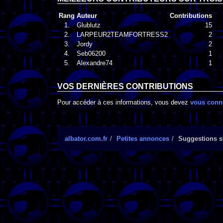
Rang
Auteur
Contributions
1.
Glublutz
15
2.
LARPEUR2TEAMFORTRESS2
2
3.
Jordy
2
4.
Seb06200
1
5.
Alexandre74
1
VOS DERNIÈRES CONTRIBUTIONS
Pour accéder à ces informations, vous devez
vous conn
albator.com.fr
Petites annonces
Suggestions su