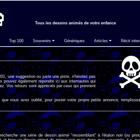
Tous les dessins animés de votre enfance
Top 100
Souvenirs
Génériques
Articles
Récit inter
31, une suggestion ou juste une piste, n'hésitez pas
s pouvez également répondre ici aux internautes qui
ez. Vos retours sont appréciés par ceux qui prennent
que vous avez oublié, pour poster votre propre petite annonce, remplissez
recherche une série de dessin animé "ressemblant" à l'étalon noir (ou prin
bel et bien un dessin animé de prince noir mais dans mes souvenirs il y ava