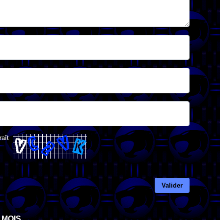
raît
Valider
 MOIS