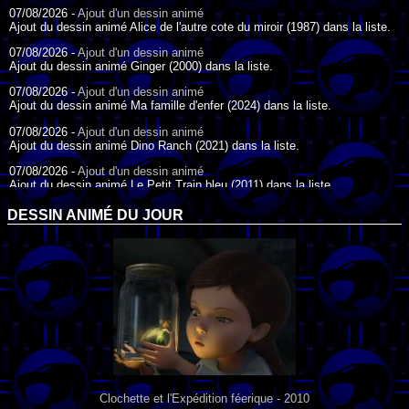
07/08/2026 -
Ajout d'un dessin animé
Ajout du dessin animé Alice de l'autre cote du miroir (1987) dans la liste.
07/08/2026 -
Ajout d'un dessin animé
Ajout du dessin animé Ginger (2000) dans la liste.
07/08/2026 -
Ajout d'un dessin animé
Ajout du dessin animé Ma famille d'enfer (2024) dans la liste.
07/08/2026 -
Ajout d'un dessin animé
Ajout du dessin animé Dino Ranch (2021) dans la liste.
07/08/2026 -
Ajout d'un dessin animé
Ajout du dessin animé Le Petit Train bleu (2011) dans la liste.
07/08/2026 -
Ajout d'un dessin animé
DESSIN ANIMÉ DU JOUR
Ajout du dessin animé Agent Spécial Oso (2009) dans la liste.
17/07/2026 -
Ajout d'un dessin animé
Ajout du dessin animé Peter Pan (1988) dans la liste.
17/07/2026 -
Ajout d'un dessin animé
Ajout du dessin animé Le Bossu de Notre-Dame (1996) dans la liste.
Clochette et l'Expédition féerique - 2010