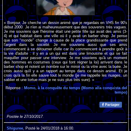
« Bonjour, Je cherche un dessin animé que je regardais en VHS fin 90's
début 2000. Je n'en ai malheureusement que des souvenirs très vagues.
Je me souviens que l'héroïne était une petite fille qui avait des amis (3-
4) et qui habitait dans une ville où il y avait un barber shop. Je pense
que son "monde" change à cause de la place grandissante que prend
l'argent dans la société. Je me souviens aussi que ses amis
commencent à se détourner d'elle car ils commencent à prendre goût à
la vie d'adulte : il y en a un qui est dans une limousine et qui se fait
maquiller pour passer une interview. Je me souviens qu'à un moment
des hommes en costumes (ceux qui font régner la loi) arrivent dans le
barber shop et notent un nombre sur le miroir ou la vitre avec la buée. Je
crois aussi qu'il y a un rapport au temps dans ce dessin animé. Et je
crois qu'à la fin elle sauve tout le monde (je me rappelle les nuages, un
sablier et une tortue mais je ne suis plus très sure). »
Réponse :
Momo, à la conquête du temps (Momo alla conquista del
tempo)
Partager
Postée le 27/10/2017.
Shiguree
, Posté le 24/01/2018 à 16:00.