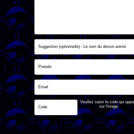
Suggestion (optionnelle) - Le nom du dessin animé
Pseudo
Email
Veuillez saisir le code qui appa
sur l'image.
Code