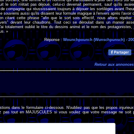
nuit le sort n'était pas déjoué, celui-ci devenait permanent, sauf qu'ils avaie
e compagnie qui réussissaient toujours à déjouer les sortilèges avant l'heu
e souviens aussi qu'ils disaient leur formule magique à l'envers après l'avoir d
 citant cette phrase "afin que le sort sois effectif, nous allons répéter 
nvers" devant leur chaudrons. Tout ceci se déroulait dans un manoir ass
 j'ai totalement oublié le titre du dessins animé et le nom des protagonistes, 
us. »
Réponse :
Wounchpounch (Wunschpunsch)
- 20
Partager
Retour aux annonces
stions dans le formulaire ci-dessous. N'oubliez pas que les propos injurieu
rivez pas tout en MAJUSCULES si vous voulez que votre message ne soit 