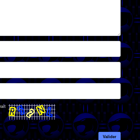
raît
Valider