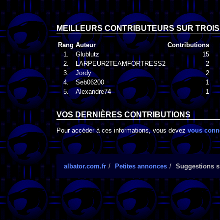
MEILLEURS CONTRIBUTEURS SUR TROIS
Rang
Auteur
Contributions
1.
Glublutz
15
2.
LARPEUR2TEAMFORTRESS2
2
3.
Jordy
2
4.
Seb06200
1
5.
Alexandre74
1
VOS DERNIÈRES CONTRIBUTIONS
Pour accéder à ces informations, vous devez
vous conn
albator.com.fr
Petites annonces
Suggestions s