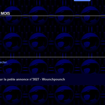
 MOIS
ecter
.
ur la petite annonce n°3027 - Wounchpounch