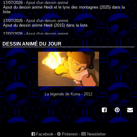
17/07/2026 -
Ajout d'un dessin animé
Ajout du dessin animé Heidi et le lynx des montagnes (2025) dans la
liste.
17/07/2026 -
Ajout d'un dessin animé
Ajout du dessin animé Heidi (2015) dans la liste.
17/07/2026 -
Ajout d'un dessin animé
Ajout du dessin animé Heidi (1995) dans la liste.
DESSIN ANIMÉ DU JOUR
09/07/2026 -
Ajout d'un dessin animé
Ajout du dessin animé Genki l'Aventurier de la Chance (2006) dans la
liste.
04/07/2026 -
Ajout d'un dessin animé
Ajout du dessin animé Vilain Petit Canard (2000) dans la liste.
04/07/2026 -
Ajout d'un dessin animé
Ajout du dessin animé Le Noël du vilain petit canard (2003) dans la liste.
La légende de Korra - 2012
Facebook
-
Pinterest
-
Newsletter