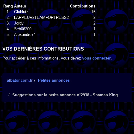
Rang
Auteur
Contributions
1.
Glublutz
15
2.
LARPEUR2TEAMFORTRESS2
2
3.
Jordy
2
4.
Seb06200
1
5.
Alexandre74
1
VOS DERNIÈRES CONTRIBUTIONS
Pour accéder à ces informations, vous devez
vous connecter
.
albator.com.fr
Petites annonces
Suggestions sur la petite annonce n°2938 - Shaman King