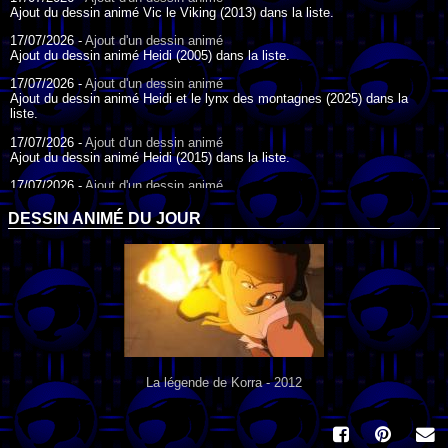
Ajout du dessin animé Vic le Viking (2013) dans la liste.
17/07/2026 -
Ajout d'un dessin animé
Ajout du dessin animé Heidi (2005) dans la liste.
17/07/2026 -
Ajout d'un dessin animé
Ajout du dessin animé Heidi et le lynx des montagnes (2025) dans la
liste.
17/07/2026 -
Ajout d'un dessin animé
Ajout du dessin animé Heidi (2015) dans la liste.
17/07/2026 -
Ajout d'un dessin animé
Ajout du dessin animé Heidi (1995) dans la liste.
DESSIN ANIMÉ DU JOUR
09/07/2026 -
Ajout d'un dessin animé
Ajout du dessin animé Genki l'Aventurier de la Chance (2006) dans la
liste.
04/07/2026 -
Ajout d'un dessin animé
Ajout du dessin animé Vilain Petit Canard (2000) dans la liste.
04/07/2026 -
Ajout d'un dessin animé
Ajout du dessin animé Le Noël du vilain petit canard (2003) dans la liste.
La légende de Korra - 2012