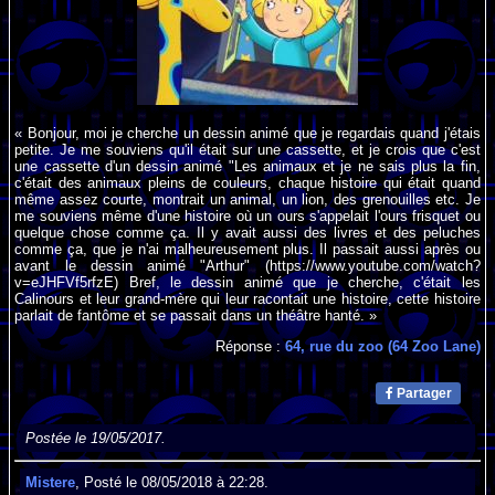
« Bonjour, moi je cherche un dessin animé que je regardais quand j'étais
petite. Je me souviens qu'il était sur une cassette, et je crois que c'est
une cassette d'un dessin animé "Les animaux et je ne sais plus la fin,
c'était des animaux pleins de couleurs, chaque histoire qui était quand
même assez courte, montrait un animal, un lion, des grenouilles etc. Je
me souviens même d'une histoire où un ours s'appelait l'ours frisquet ou
quelque chose comme ça. Il y avait aussi des livres et des peluches
comme ça, que je n'ai malheureusement plus. Il passait aussi après ou
avant le dessin animé "Arthur" (https://www.youtube.com/watch?
v=eJHFVf5rfzE) Bref, le dessin animé que je cherche, c'était les
Calinours et leur grand-mère qui leur racontait une histoire, cette histoire
parlait de fantôme et se passait dans un théâtre hanté. »
Réponse :
64, rue du zoo (64 Zoo Lane)
Partager
Postée le 19/05/2017.
Mistere
, Posté le 08/05/2018 à 22:28.