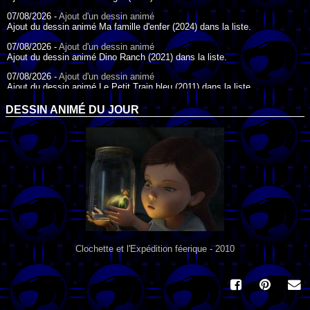
07/08/2026 -
Ajout d'un dessin animé
Ajout du dessin animé Ma famille d'enfer (2024) dans la liste.
07/08/2026 -
Ajout d'un dessin animé
Ajout du dessin animé Dino Ranch (2021) dans la liste.
07/08/2026 -
Ajout d'un dessin animé
Ajout du dessin animé Le Petit Train bleu (2011) dans la liste.
07/08/2026 -
Ajout d'un dessin animé
DESSIN ANIMÉ DU JOUR
Ajout du dessin animé Agent Spécial Oso (2009) dans la liste.
17/07/2026 -
Ajout d'un dessin animé
Ajout du dessin animé Peter Pan (1988) dans la liste.
17/07/2026 -
Ajout d'un dessin animé
Ajout du dessin animé Le Bossu de Notre-Dame (1996) dans la liste.
Clochette et l'Expédition féerique - 2010