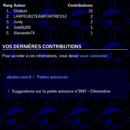
Rang
Auteur
Contributions
1.
Glublutz
15
2.
LARPEUR2TEAMFORTRESS2
2
3.
Jordy
2
4.
Seb06200
1
5.
Alexandre74
1
VOS DERNIÈRES CONTRIBUTIONS
Pour accéder à ces informations, vous devez
vous connecter
.
albator.com.fr
Petites annonces
Suggestions sur la petite annonce n°2847 - Clémentine