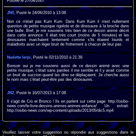
Postée le 27/04/2007.
JN0
, Posté le 24/06/2010 à 13:08.
Non ce n'était pas Kum Kum. Dans Kum Kum il n'est nullement
question de petite musique rigolote et de dinosaure à la broche dans
une bulle. Bref, je me souviens très bien de ce dessin animé décrit
dans cette annonce. Il était très court (moins de 5 minutes) et les
dinosaures marchaient lentement comme s'ils étaient lourds et
maladroits avec un léger bruit de frottement à chacun de leur pas.
Nadette lerpi
, Posté le 02/11/2010 à 21:39.
Bonsoir oui je me souviens aussi de ce dessin animé avec une
petite musique, c'était sans paroles il me semble et il y avait comme
un bruit de succion quand les dino se déplaçaient. Je cherche aussi
le nom mais c'était peut-être pas des dinosaures.
JN2
, Posté le 16/07/2013 à 17:08.
Il s'agit de Cro et Bronco ! Ils en parlent sur cette page: http://osibo-
news.com/le-livre-dessins-animes-animes-enfance/ Un extrait:
http://osibo-news.com/wp-content/uploads/2013/05/dic5.mp4
Veuillez laisser votre suggestion ou répondre aux suggestions dans le