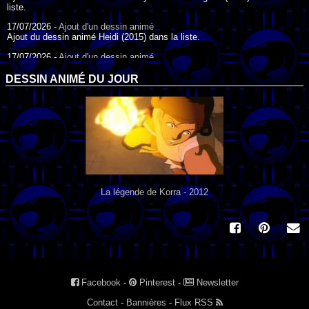
liste.
17/07/2026 -
Ajout d'un dessin animé
Ajout du dessin animé Heidi (2015) dans la liste.
17/07/2026 -
Ajout d'un dessin animé
Ajout du dessin animé Heidi (1995) dans la liste.
DESSIN ANIMÉ DU JOUR
09/07/2026 -
Ajout d'un dessin animé
Ajout du dessin animé Genki l'Aventurier de la Chance (2006) dans la
liste.
04/07/2026 -
Ajout d'un dessin animé
Ajout du dessin animé Vilain Petit Canard (2000) dans la liste.
04/07/2026 -
Ajout d'un dessin animé
Ajout du dessin animé Le Noël du vilain petit canard (2003) dans la liste.
La légende de Korra - 2012
Facebook
-
Pinterest
-
Newsletter
Contact
-
Bannières
-
Flux RSS