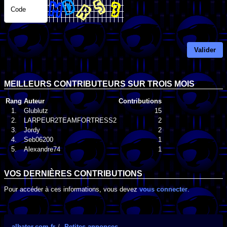
Code
Valider
MEILLEURS CONTRIBUTEURS SUR TROIS MOIS
Rang
Auteur
Contributions
1.
Glublutz
15
2.
LARPEUR2TEAMFORTRESS2
2
3.
Jordy
2
4.
Seb06200
1
5.
Alexandre74
1
VOS DERNIÈRES CONTRIBUTIONS
Pour accéder à ces informations, vous devez
vous connecter
.
albator.com.fr
Petites annonces