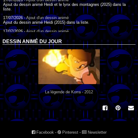
Ajout du dessin animé Heidi et le lynx des montagnes (2025) dans la
liste.
17/07/2026 -
Ajout d'un dessin animé
Ajout du dessin animé Heidi (2015) dans la liste.
17/07/2026 -
Ajout d'un dessin animé
Ajout du dessin animé Heidi (1995) dans la liste.
DESSIN ANIMÉ DU JOUR
09/07/2026 -
Ajout d'un dessin animé
Ajout du dessin animé Genki l'Aventurier de la Chance (2006) dans la
liste.
04/07/2026 -
Ajout d'un dessin animé
Ajout du dessin animé Vilain Petit Canard (2000) dans la liste.
04/07/2026 -
Ajout d'un dessin animé
Ajout du dessin animé Le Noël du vilain petit canard (2003) dans la liste.
La légende de Korra - 2012
Facebook
-
Pinterest
-
Newsletter