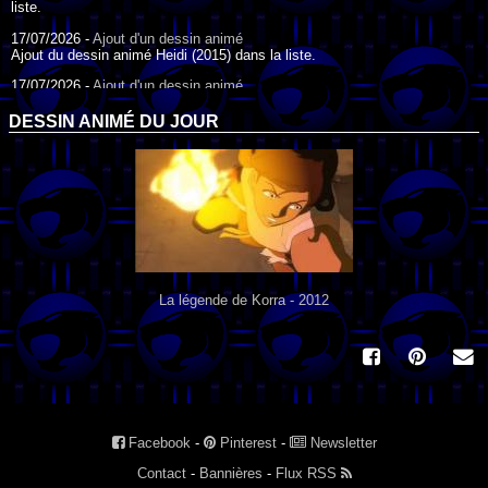
liste.
17/07/2026 -
Ajout d'un dessin animé
Ajout du dessin animé Heidi (2015) dans la liste.
17/07/2026 -
Ajout d'un dessin animé
Ajout du dessin animé Heidi (1995) dans la liste.
DESSIN ANIMÉ DU JOUR
09/07/2026 -
Ajout d'un dessin animé
Ajout du dessin animé Genki l'Aventurier de la Chance (2006) dans la
liste.
04/07/2026 -
Ajout d'un dessin animé
Ajout du dessin animé Vilain Petit Canard (2000) dans la liste.
04/07/2026 -
Ajout d'un dessin animé
Ajout du dessin animé Le Noël du vilain petit canard (2003) dans la liste.
La légende de Korra - 2012
Facebook
-
Pinterest
-
Newsletter
Contact
-
Bannières
-
Flux RSS