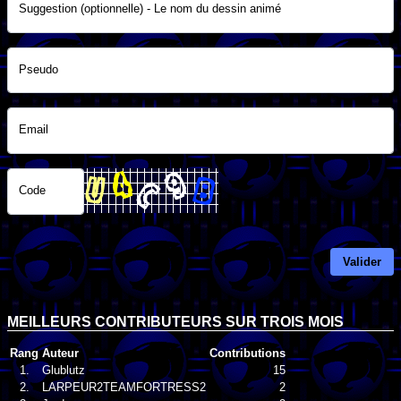
Suggestion (optionnelle) - Le nom du dessin animé
Pseudo
Email
Code
Valider
MEILLEURS CONTRIBUTEURS SUR TROIS MOIS
Rang
Auteur
Contributions
1.
Glublutz
15
2.
LARPEUR2TEAMFORTRESS2
2