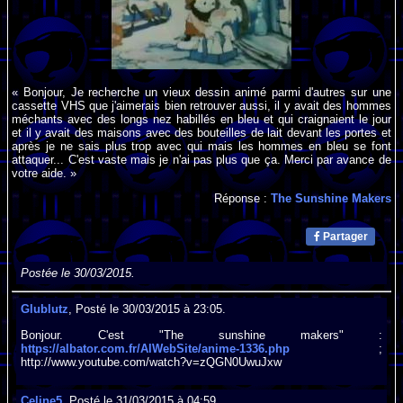
« Bonjour, Je recherche un vieux dessin animé parmi d'autres sur une
cassette VHS que j'aimerais bien retrouver aussi, il y avait des hommes
méchants avec des longs nez habillés en bleu et qui craignaient le jour
et il y avait des maisons avec des bouteilles de lait devant les portes et
après je ne sais plus trop avec qui mais les hommes en bleu se font
attaquer... C'est vaste mais je n'ai pas plus que ça. Merci par avance de
votre aide. »
Réponse :
The Sunshine Makers
Partager
Postée le 30/03/2015.
Glublutz
, Posté le 30/03/2015 à 23:05.
Bonjour. C'est "The sunshine makers" :
https://albator.com.fr/AlWebSite/anime-1336.php
;
http://www.youtube.com/watch?v=zQGN0UwuJxw
Celine5
, Posté le 31/03/2015 à 04:59.