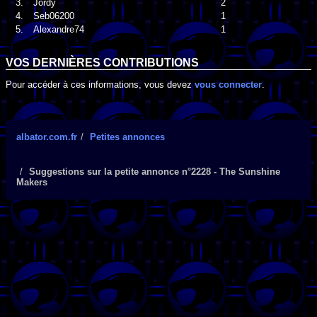
3.
Jordy
2
4.
Seb06200
1
5.
Alexandre74
1
VOS DERNIÈRES CONTRIBUTIONS
Pour accéder à ces informations, vous devez
vous connecter
.
albator.com.fr
Petites annonces
Suggestions sur la petite annonce n°2228 - The Sunshine
Makers