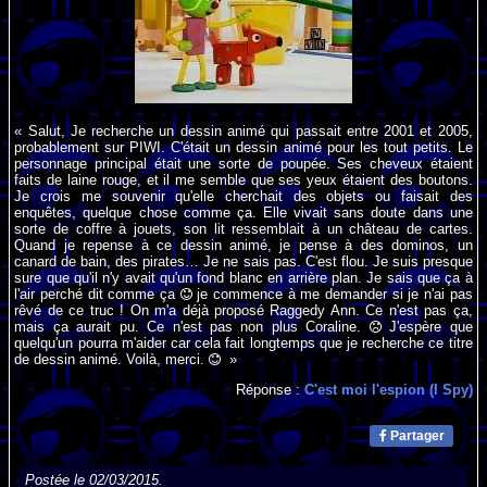
« Salut, Je recherche un dessin animé qui passait entre 2001 et 2005,
probablement sur PIWI. C'était un dessin animé pour les tout petits. Le
personnage principal était une sorte de poupée. Ses cheveux étaient
faits de laine rouge, et il me semble que ses yeux étaient des boutons.
Je crois me souvenir qu'elle cherchait des objets ou faisait des
enquêtes, quelque chose comme ça. Elle vivait sans doute dans une
sorte de coffre à jouets, son lit ressemblait à un château de cartes.
Quand je repense à ce dessin animé, je pense à des dominos, un
canard de bain, des pirates… Je ne sais pas. C'est flou. Je suis presque
sure que qu'il n'y avait qu'un fond blanc en arrière plan. Je sais que ça à
l'air perché dit comme ça
je commence à me demander si je n'ai pas
rêvé de ce truc ! On m'a déjà proposé Raggedy Ann. Ce n'est pas ça,
mais ça aurait pu. Ce n'est pas non plus Coraline.
J'espère que
quelqu'un pourra m'aider car cela fait longtemps que je recherche ce titre
de dessin animé. Voilà, merci.
»
Réponse :
C'est moi l'espion (I Spy)
Partager
Postée le 02/03/2015.