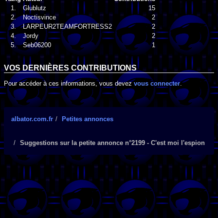
1.
Glublutz
15
2.
Noctisvince
2
3.
LARPEUR2TEAMFORTRESS2
2
4.
Jordy
2
5.
Seb06200
1
VOS DERNIÈRES CONTRIBUTIONS
Pour accéder à ces informations, vous devez
vous connecter
.
albator.com.fr
Petites annonces
Suggestions sur la petite annonce n°2199 - C'est moi l'espion