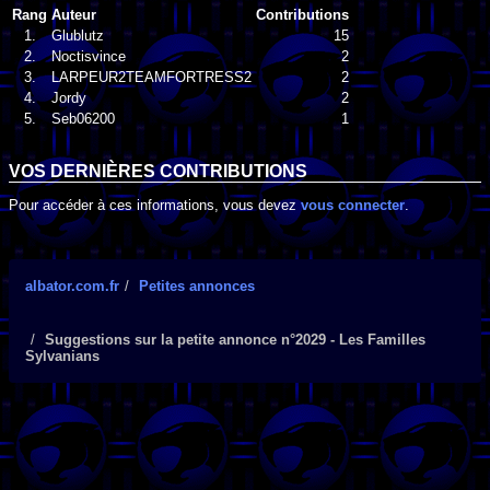
Rang
Auteur
Contributions
1.
Glublutz
15
2.
Noctisvince
2
3.
LARPEUR2TEAMFORTRESS2
2
4.
Jordy
2
5.
Seb06200
1
VOS DERNIÈRES CONTRIBUTIONS
Pour accéder à ces informations, vous devez
vous connecter
.
albator.com.fr
Petites annonces
Suggestions sur la petite annonce n°2029 - Les Familles
Sylvanians