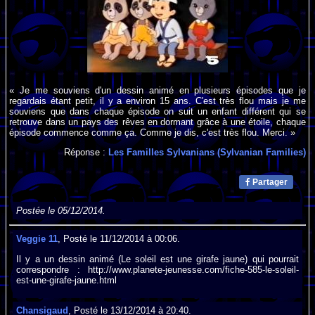
« Je me souviens d'un dessin animé en plusieurs épisodes que je
regardais étant petit, il y a environ 15 ans. C'est très flou mais je me
souviens que dans chaque épisode on suit un enfant différent qui se
retrouve dans un pays des rêves en dormant grâce à une étoile, chaque
épisode commence comme ça. Comme je dis, c'est très flou. Merci. »
Réponse :
Les Familles Sylvanians (Sylvanian Families)
Partager
Postée le 05/12/2014.
Veggie 11
, Posté le 11/12/2014 à 00:06.
Il y a un dessin animé (Le soleil est une girafe jaune) qui pourrait
correspondre : http://www.planete-jeunesse.com/fiche-585-le-soleil-
est-une-girafe-jaune.html
Chansigaud
, Posté le 13/12/2014 à 20:40.