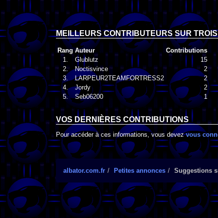
MEILLEURS CONTRIBUTEURS SUR TROIS
Rang
Auteur
Contributions
1.
Glublutz
15
2.
Noctisvince
2
3.
LARPEUR2TEAMFORTRESS2
2
4.
Jordy
2
5.
Seb06200
1
VOS DERNIÈRES CONTRIBUTIONS
Pour accéder à ces informations, vous devez
vous conn
albator.com.fr
Petites annonces
Suggestions su