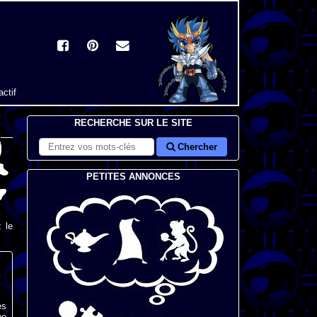
actif
RECHERCHE SUR LE SITE
Chercher
PETITES ANNONCES
 le
es
he