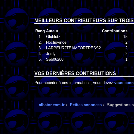
MEILLEURS CONTRIBUTEURS SUR TROIS
Rang
Auteur
Contributions
1.
Glublutz
15
2.
Noctisvince
2
3.
LARPEUR2TEAMFORTRESS2
2
4.
Jordy
2
5.
Seb06200
1
VOS DERNIÈRES CONTRIBUTIONS
Pour accéder à ces informations, vous devez
vous conn
albator.com.fr
Petites annonces
Suggestions su