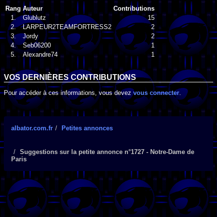
Rang
Auteur
Contributions
1.
Glublutz
15
2.
LARPEUR2TEAMFORTRESS2
2
3.
Jordy
2
4.
Seb06200
1
5.
Alexandre74
1
VOS DERNIÈRES CONTRIBUTIONS
Pour accéder à ces informations, vous devez
vous connecter
.
albator.com.fr
Petites annonces
Suggestions sur la petite annonce n°1727 - Notre-Dame de
Paris