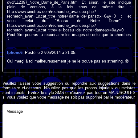
dvd/112397_Notre_Dame_de_Paris.html Et sinon, le site indique
plein de versions, à la fois sous ce même titre :
http://www.cinetroc.com/recherche_avancee.php?
recherch_avan=1&cat_titre=notre+dame+de+paris&x=0&y=0 ; et
sous celui du "Bossu de Notre Dame" :
http://www.cinetroc.com/recherche_avancee.php?
recherch_avan=1&cat_titre=le+bossu+de+notre+dame&x=0&y=0
Peut-être pourras-tu reconnaitre les images de celui que tu cherches
?
Iphone6
, Posté le 27/05/2014 à 21:05.
Oui merçi à toi malheureusement je ne le trouve pas en streming.
Veuillez laisser votre suggestion ou répondre aux suggestions dans le
formulaire ci-dessous. N'oubliez pas que les propos injurieux ou racistes
sont interdits. Evitez le style SMS et n'écrivez pas tout en MAJUSCULES
si vous voulez que votre message ne soit pas supprimé par le modérateur.
Message