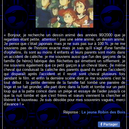
« Bonjour, je recherche un dessin animé des années 90/2000 que je
regardais étant petite, attention ! pas une série animé, un dessin animé.
Je pense que c'était japonais mais je ne suis pas sur à 100 %. je ne me
souviens pas de l'histoire exacte mais je sais qu'il s'agit d'une famille
d'orphelins, ils sont au moins 4 enfants et leurs parents sont morts dans
un accident de calèche. je me souviens aussi que l'un des garçons de la
famille (le héros) fabrique des fléchettes qui émettent un sifflement. je
me souviens également que ce petit garçon a un cheval blanc, (le même
cheval qui conduisait la calèche des parents quand ils ont eu l'accident)
qui disparaît après l'accident et il revoit sont cheval plusieurs fois
pendant le film. et enfin la dernière scène dont je me souviens c'est le
tout début : la petite dernière de la famille fait tombé une panière de
linge et se fait gronder, elle part donc dans la forêt et tombe sur un petit
loup qui a la patte coincé dans un piège et essaye de l'aider jusqu'à ce
que la nuit tombe et que c'est frères et sœurs viennent la chercher et
libèrent le louveteau. Je suis désolée pour mes souvenirs vagues, merci
d'avance ! »
Réponse :
Le jeune Robin des Bois
Partager