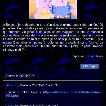
« Bonjour, je recherche le titre d'un dessin animé datant des années 90
je pense. Ce sont des jouets qui ont étaient abandonnés ou perdues et
qui prennent vie grâce à de la poussière magique. Ils ont un monde à
eux et dans ce monde il y a une usine de miel mais un moment donné
ils sont à courts de miel et après je ne sais plus du tout l'histoire. Il y a
même 2 jumelles en patins à roulettes qui travaillent dans l'usine. La
cassette était vendu avec un petit jouet du film. Quelqu'un peut-il m'aider
s'il vous plaît ? »
Réponse :
Bitsy Bears
Partager
Postée le 26/03/2014.
Glublutz
, Posté le 26/03/2014 à 20:36.
Bonjour. "Broken toys" ?
https://albator.com.fr/AlWebSite/anime-
1431.php
Glublutz
, Posté le 27/03/2014 à 11:43.