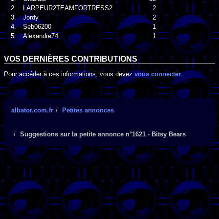
2.
LARPEUR2TEAMFORTRESS2
2
3.
Jordy
2
4.
Seb06200
1
5.
Alexandre74
1
VOS DERNIÈRES CONTRIBUTIONS
Pour accéder à ces informations, vous devez
vous connecter
.
albator.com.fr
Petites annonces
Suggestions sur la petite annonce n°1621 - Bitsy Bears