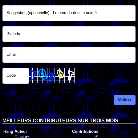
Suggestion (optionnelle) - Le nom du dessin animé
Pseudo
Email
Code
Valider
MEILLEURS CONTRIBUTEURS SUR TROIS MOIS
Rang
Auteur
Contributions
1.
Glublutz
15