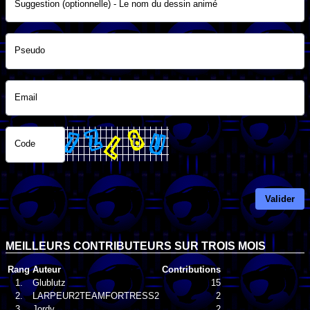
Suggestion (optionnelle) - Le nom du dessin animé
Pseudo
Email
Code
Valider
MEILLEURS CONTRIBUTEURS SUR TROIS MOIS
Rang
Auteur
Contributions
1.
Glublutz
15
2.
LARPEUR2TEAMFORTRESS2
2
3.
Jordy
2