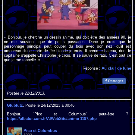
« Bonjour, je cherche un dessin animé, qui doit être des années 90, je
ne me souviens que de petits passages. Donc je crois que le
personnage principal peut couper du bois avec son nez, qu'il est
amoureux d'une sorte de fée blonde je crois. Il prend le bateau, dont le
capitaine s'appelle Christophe je crois. Il se sauve de rats. C'est tout ce
que je me rappelle. »
Réponse :
Au clair de lune
Partager
Postée le 22/12/2013.
Glublutz
, Posté le 24/12/2013 à 00:46.
Bonjour. "Pico et Columbus" peut-être ?
https://albator.com.fr/AlWebSite/anime-1197.php
Pico et Columbus