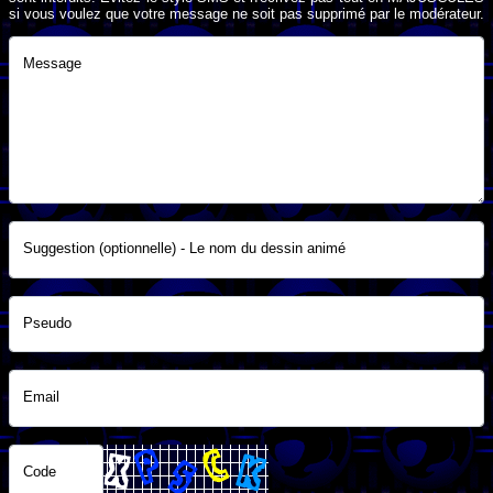
si vous voulez que votre message ne soit pas supprimé par le modérateur.
Message
Suggestion (optionnelle) - Le nom du dessin animé
Pseudo
Email
Code