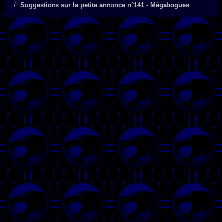
Suggestions sur la petite annonce n°141 - Mégabogues