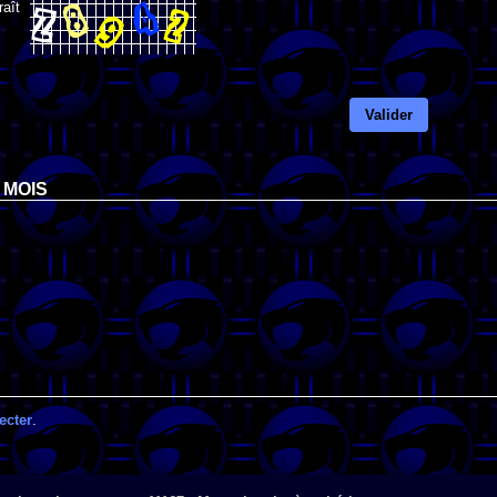
raît
Valider
 MOIS
ecter
.