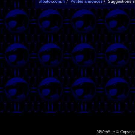
albator.com.fr
Petites annonces
Suggestions su
AlWebSite
© Copyrigh