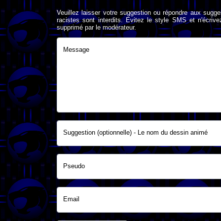
Veuillez laisser votre suggestion ou répondre aux sugge
racistes sont interdits. Evitez le style SMS et n'éc
supprimé par le modérateur.
Message
Suggestion (optionnelle) - Le nom du dessin animé
Pseudo
Email