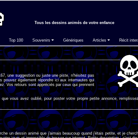
Tous les dessins animés de votre enfance
Top 100
Souvenirs
Génériques
Articles
Récit inter
67, une suggestion ou juste une piste, n'hésitez pas
s pouvez également répondre ici aux internautes qui
ez. Vos retours sont appréciés par ceux qui prennent
que vous avez oublié, pour poster votre propre petite annonce, remplissez
erche un dessin animé que j'aimais beaucoup quand j'étais petite, et je cherc
 quatre jours et impossible de trouver sur internet. Petite description : c'est de