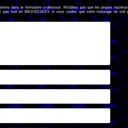
stions dans le formulaire ci-dessous. N'oubliez pas que les propos injurieu
rivez pas tout en MAJUSCULES si vous voulez que votre message ne soit 