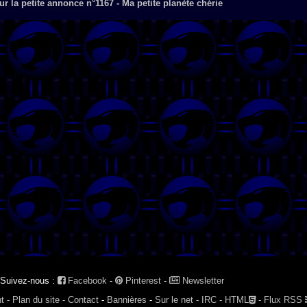
r la petite annonce n°1167 - Ma petite planète chérie
Suivez-nous :
Facebook
-
Pinterest
-
Newsletter
t -
Plan du site -
Contact
-
Bannières
-
Sur le net -
IRC -
HTML
-
Flux RSS