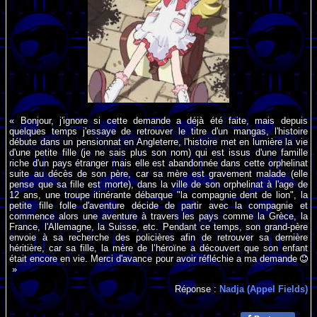
« Bonjour, j'ignore si cette demande a déjà été faite, mais depuis
quelques temps j'essaye de retrouver le titre d'un mangas, l'histoire
débute dans un pensionnat en Angleterre, l'histoire met en lumière la vie
d'une petite fille (je ne sais plus son nom) qui est issus d'une famille
riche d'un pays étranger mais elle est abandonnée dans cette orphelinat
suite au décès de son père, car sa mère est gravement malade (elle
pense que sa fille est morte), dans la ville de son orphelinat à l'age de
12 ans, une troupe itinérante débarque "la compagnie dent de lion", la
petite fille folle d'aventure décide de partir avec la compagnie et
commence alors une aventure à travers les pays comme la Grèce, la
France, l'Allemagne, la Suisse, etc. Pendant ce temps, son grand-père
envoie à sa recherche des policières afin de retrouver sa dernière
héritière, car sa fille, la mère de l’héroïne a découvert que son enfant
était encore en vie. Merci d'avance pour avoir réfléchie a ma demande
»
Réponse :
Nadja (Appel Fields)