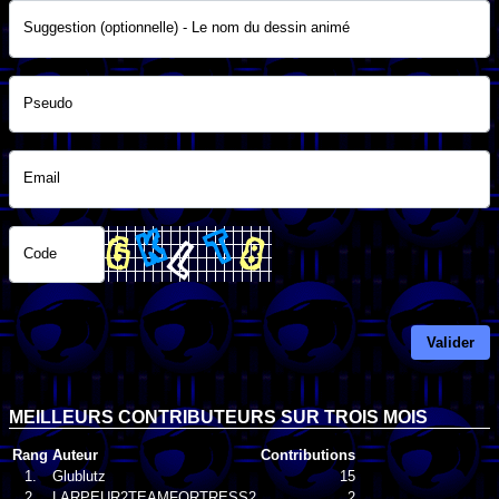
Suggestion (optionnelle) - Le nom du dessin animé
Pseudo
Email
Code
Valider
MEILLEURS CONTRIBUTEURS SUR TROIS MOIS
Rang
Auteur
Contributions
1.
Glublutz
15
2.
LARPEUR2TEAMFORTRESS2
2