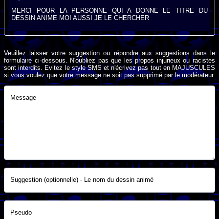
MERCI POUR LA PERSONNE QUI A DONNE LE TITRE DU
DESSIN ANIME MOI AUSSI JE LE CHERCHER
Veuillez laisser votre suggestion ou répondre aux suggestions dans le
formulaire ci-dessous. N'oubliez pas que les propos injurieux ou racistes
sont interdits. Evitez le style SMS et n'écrivez pas tout en MAJUSCULES
si vous voulez que votre message ne soit pas supprimé par le modérateur.
Message
Suggestion (optionnelle) - Le nom du dessin animé
Pseudo