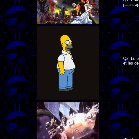
palais a
Q2. Le p
et les d