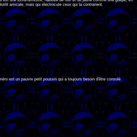
lutôt amicale, mais qui électrocute ceux qui la contrarient.
méro est un pauvre petit poussin qui a toujours besoin d'être consolé.