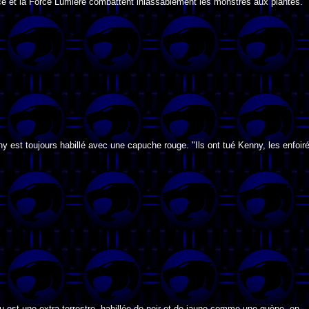
e et la Force Lumière combattent inlassablement les monstres aux plantes.
y est toujours habillé avec une capuche rouge. "Ils ont tué Kenny, les enfoir
 est une extra-terrestre, habillée de noir et de jaune comme une guèpe, en