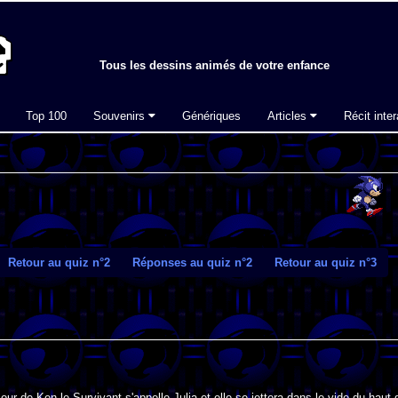
Tous les dessins animés de votre enfance
Top 100
Souvenirs
Génériques
Articles
Récit inter
Retour au quiz n°2
Réponses au quiz n°2
Retour au quiz n°3
ur de Ken le Survivant s'appelle Julia et elle se jettera dans le vide du haut 