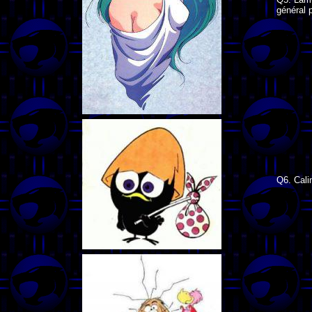
général p
Q6. Cali