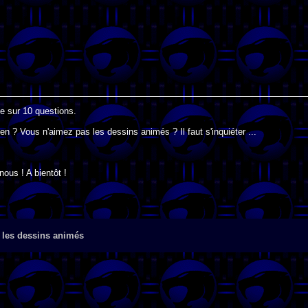
te sur 10 questions.
n ? Vous n'aimez pas les dessins animés ? Il faut s'inquiéter ...
nous ! A bientôt !
 les dessins animés