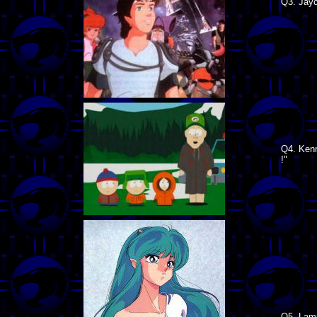
Q3. Jayc
Q4. Kenn
!"
Q5. Lamu