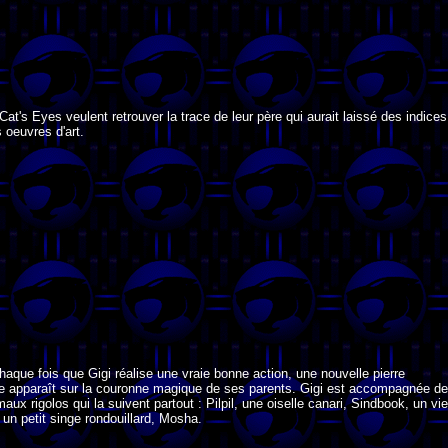
at's Eyes veulent retrouver la trace de leur père qui aurait laissé des indices
 oeuvres d'art.
haque fois que Gigi réalise une vraie bonne action, une nouvelle pierre
e apparaît sur la couronne magique de ses parents. Gigi est accompagnée de
maux rigolos qui la suivent partout : Pilpil, une oiselle canari, Sindbook, un vi
 un petit singe rondouillard, Mosha.