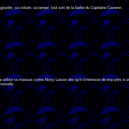
gourdin, sa voiture, sa lampe, tout sort de la barbe du Capitaine Caverne.
a utilise sa massue contre Nicky Larson dès qu'il s'intéresse de trop près à u
moiselle.