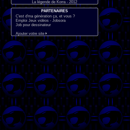
La légende de Korra - 2012
PARTENAIRES
C'est d'ma génération ça, et vous ?
Emploi Jeux vidéos - Jobsora
Job pour dessinateur
Ajouter votre site