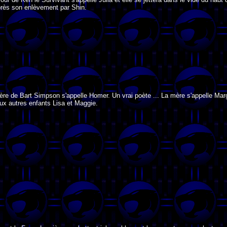
près son enlèvement par Shin.
ère de Bart Simpson s'appelle Homer. Un vrai poète ... La mère s'appelle Mar
eux autres enfants Lisa et Maggie.