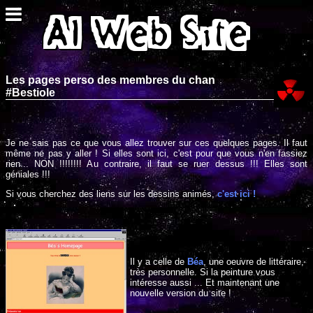
Les pages perso des membres du chan
#Bestiole
Je ne sais pas ce que vous allez trouver sur ces quelques pages. Il faut
même ne pas y aller ! Si elles sont ici, c'est pour que vous n'en fassiez
rien... NON !!!!!!!! Au contraire, il faut se ruer dessus !!! Elles sont
géniales !!!
Si vous cherchez des liens sur les dessins animés,
c'est ici !
Il y a celle de
Béa
, une oeuvre de littéraire,
très personnelle. Si la peinture vous
intéresse aussi ... Et maintenant une
nouvelle version du site !