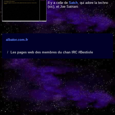
Il y a celle de
Satch
, qui adore la techno
(sic), et Joe Satriani.
albator.com.fr
Les pages web des membres du chan IRC #Bestiole