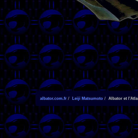
albator.com.fr
Leiji Matsumoto
Albator et l'Atl