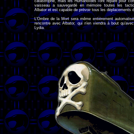
catastrophe, mais les Humanoïdes l'ont réparé pour com
vaisseau a sauvegardé en mémoire toutes les tactiq
Albator et est capable de prévoir tous les déplacements de
L'Ombre de la Mort sera même entièrement automatisé
rencontre avec Albator, qui n'en viendra à bout qu'avec
Lydia.