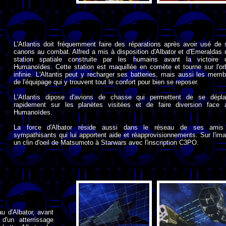
L'Atlantis doit fréquemment faire des réparations après avoir usé de 
canons au combat. Alfred a mis à disposition d'Albator et d'Emeraldas 
station spatiale construite par les humains avant la victoire 
Humanoïdes. Cette station est maquillée en comète et tourne sur l'orb
infinie. L'Altantis peut y recharger ses batteries, mais aussi les mem
de l'équipage qui y trouvent tout le confort pour bien se reposer.
L'Atlantis dipose d'avions de chasse qui permettent de se dépla
rapidement sur les planètes visitées et de faire diversion face 
Humanoïdes.
La force d'Albator réside aussi dans le réseau de ses amis
sympathisants qui lui apportent aide et réapprovisionnements. Sur l'im
un clin d'oeil de Matsumoto à Starwars avec l'inscription C3PO.
u d'Albator, avant
 d'un atterrissage