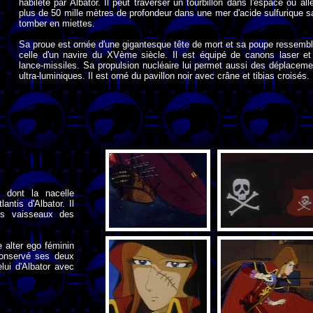
habileté par Albator. Il peut traverser un tourbillon dans l'espace ou all
plus de 50 mille mètres de profondeur dans une mer d'acide sulfurique 
tomber en miettes.
Sa proue est ornée d'une gigantesque tête de mort et sa poupe ressembl
celle d'un navire du XVème siècle. Il est équipé de canons laser et
lance-missiles. Sa propulsion nucléaire lui permet aussi des déplaceme
ultra-luminiques. Il est orné du pavillon noir avec crâne et tibias croisés.
 dont la nacelle
ntis d'Albator. Il
its vaisseaux des
e alter ego féminin
 conservé ses deux
ui d'Albator avec