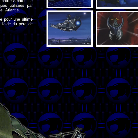
battre Albator. Le
ues utilisées par
 l'Atlantis.
e pour une ultime
 l'aide du père de