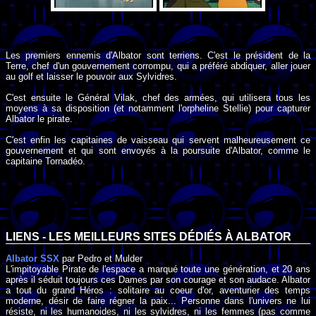
Les premiers ennemis d'Albator sont terriens. C'est le président de la
Terre, chef d'un gouvernement corrompu, qui a préféré abdiquer, aller jouer
au golf et laisser le pouvoir aux Sylvidres.
C'est ensuite le Général Vilak, chef des armées, qui utilisera tous les
moyens à sa disposition (et notamment l'orpheline Stellie) pour capturer
Albator le pirate.
C'est enfin les capitaines de vaisseau qui servent malheureusement ce
gouvernement et qui sont envoyés à la poursuite d'Albator, comme le
capitaine Tornadéo.
LIENS - LES MEILLEURS SITES DÉDIÉS À ALBATOR
Albator SSX
par Pedro et Mulder
L'impitoyable Pirate de l'espace a marqué toute une génération, et 20 ans
après il séduit toujours ces Dames par son courage et son audace. Albator
a tout du grand Héros : solitaire au coeur d'or, aventurier des temps
moderne, désir de faire régner la paix... Personne dans l'univers ne lui
résiste, ni les humanoides, ni les sylvidres, ni les femmes (pas comme