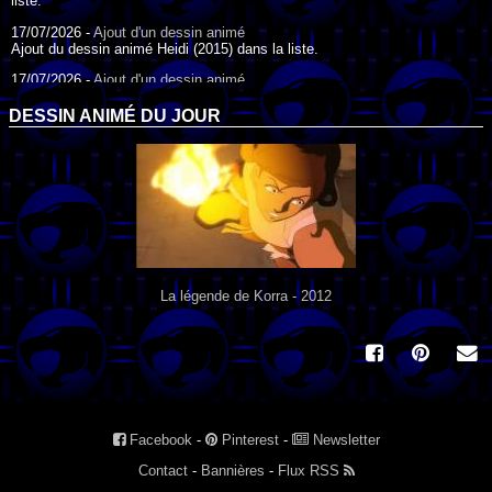
liste.
17/07/2026 -
Ajout d'un dessin animé
Ajout du dessin animé Heidi (2015) dans la liste.
17/07/2026 -
Ajout d'un dessin animé
Ajout du dessin animé Heidi (1995) dans la liste.
DESSIN ANIMÉ DU JOUR
09/07/2026 -
Ajout d'un dessin animé
Ajout du dessin animé Genki l'Aventurier de la Chance (2006) dans la
liste.
04/07/2026 -
Ajout d'un dessin animé
Ajout du dessin animé Vilain Petit Canard (2000) dans la liste.
04/07/2026 -
Ajout d'un dessin animé
Ajout du dessin animé Le Noël du vilain petit canard (2003) dans la liste.
La légende de Korra - 2012
Facebook
-
Pinterest
-
Newsletter
Contact
-
Bannières
-
Flux RSS